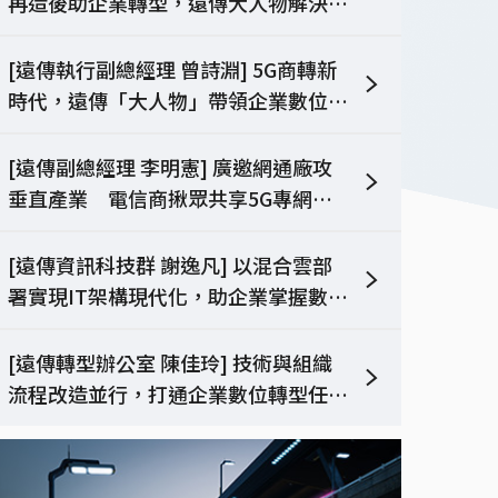
再造後助企業轉型，遠傳大人物解決方
智慧驅動企業升級，打
案展現數位優化的無限可能
造未來競勢力
[遠傳執行副總經理 曾詩淵] 5G商轉新
了解更多
時代，遠傳「大人物」帶領企業數位轉
型
[遠傳副總經理 李明憲] 廣邀網通廠攻
垂直產業 電信商揪眾共享5G專網商
機
智慧製造型錄索取
[遠傳資訊科技群 謝逸凡] 以混合雲部
署實現IT架構現代化，助企業掌握數位
化優勢
[遠傳轉型辦公室 陳佳玲] 技術與組織
流程改造並行，打通企業數位轉型任督
二脈