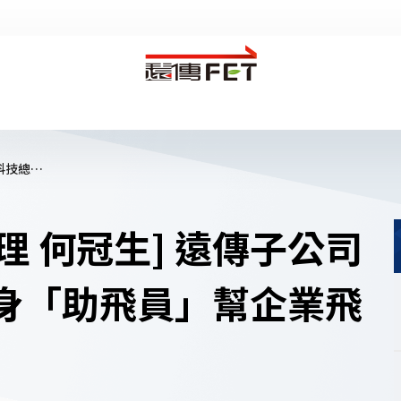
數位轉型
產業應用
AI應用
低碳城市
[博弘雲端科技總經理 何冠生] 遠傳子公...
遠傳智靈
智慧醫療
理 何冠生] 遠傳子公司
雲端服務
智慧建築
資安服務
智慧安防
客服信箱
幫助中心
企業用戶登入
化身「助飛員」幫企業飛
Microsoft LSP
智慧校園
遠傳顧問服務
智慧製造
企業上雲與管理
5G企業應用
漫遊
發票
企業
ai寵物
friday
代收