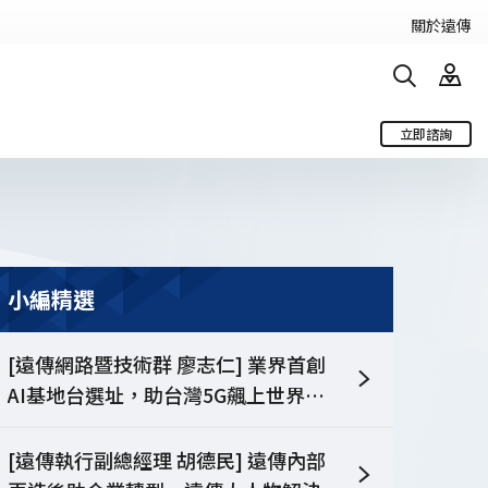
關於遠傳
立即諮詢
電信服務
搜尋
行動服務
固網服務
遠傳物聯網
小編精選
台商服務專區
[遠傳網路暨技術群 廖志仁] 業界首創
AI基地台選址，助台灣5G飆上世界第
一
遠傳智靈
[遠傳執行副總經理 胡德民] 遠傳內部