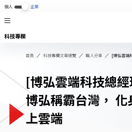
個人
企業
科技專欄
淨零轉型
解決方案
微電網
首頁
科技專欄文章總覽
職人分享
產品與服務
碳管理平台
科技專欄
[博弘雲端科技總經
電動車充電系統
成功案例
能源管理系統 (EMS)
博弘稱霸台灣， 
幫助中心
上雲端
常用關鍵字
認識遠傳企業服務
企業方案
續約
繳費
心守護