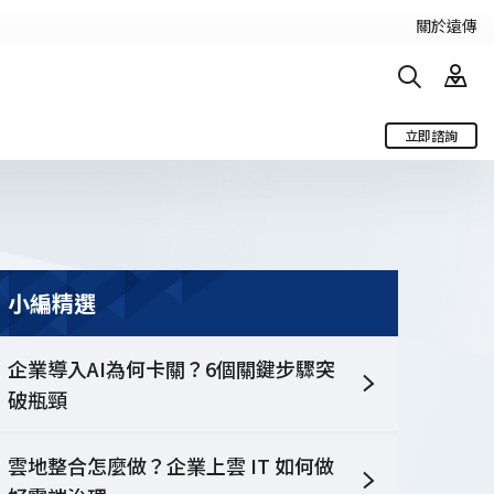
關於遠傳
立即諮詢
電信服務
搜尋
行動服務
固網服務
遠傳物聯網
小編精選
台商服務專區
企業導入AI為何卡關？6個關鍵步驟突
破瓶頸
遠傳智慧建築
雲地整合怎麼做？企業上雲 IT 如何做
券