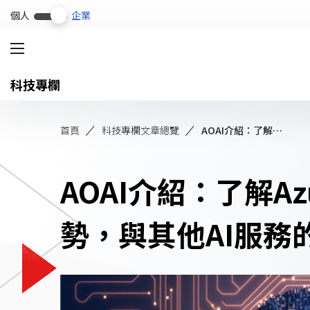
個人
企業
科技專欄
淨零轉型
解決方案
微電網
首頁
科技專欄文章總覽
AOAI介紹：了解Azure OpenA...
產品與服務
碳管理平台
科技專欄
AOAI介紹：了解Azu
電動車充電系統
成功案例
能源管理系統 (EMS)
勢，與其他AI服務
幫助中心
常用關鍵字
認識遠傳企業服務
企業方案
續約
繳費
企業