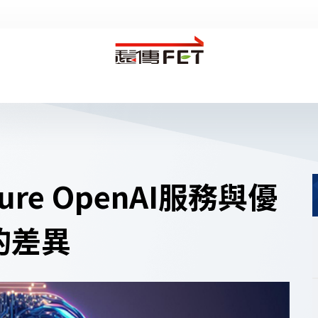
數位轉型
產業應用
AI應用
低碳城市
遠傳智靈
智慧醫療
re OpenAI服務與優
雲端服務
智慧建築
資安服務
智慧安防
客服信箱
幫助中心
企業用戶登入
的差異
Microsoft LSP
智慧校園
遠傳顧問服務
智慧製造
企業上雲與管理
5G企業應用
心守護
漫遊
ai寵物
代收
智慧桿
元大證