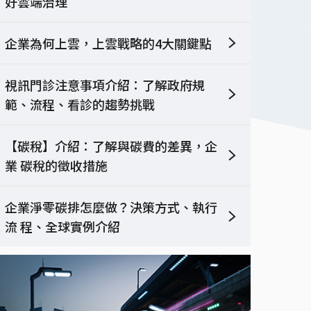
好雲端治理
一站式智慧整合平台 打
造節能永續新標竿
企業為何上雲，上雲戰略的4大關鍵點
了解更多
視訊門診注意事項介紹：了解政府規
範、流程、看診的趨勢挑戰
智慧製造型錄索取
【碳稅】介紹：了解與碳費的差異，企
業 碳稅的徵收措施
企業淨零碳排怎麼做？決策方式、執行
流 程、全球實例介紹