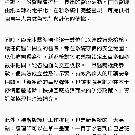
強調，一份醫囑會拉出一長串的醫療活動。住院醫囑
由紙本轉為電子化，在新系統中完整呈現，可提供相
關醫事人員做為執行與計價的依據。
同時，臨床步驟準則也逐一數位化以達成智能檢核，
讓任何醫師開立的醫囑，都在系統守備的安全範圍。
以化療醫囑為例，新系統對每項藥物設定五百多個參
數來把關，從各種面向交互檢核。一旦醫囑牴觸參
數，便無法成立並及時示警，有效為病人的用藥安全
把關。「新系統的高度彈性，也讓本院有能力在本土
疫情最嚴峻時，快速回應接踵而來的防疫政策。」資
訊部協理林璟淑補充。
此外，進階版護理工作排程，也是新系統的一大亮
點，護理師可以在單一畫面，一目了然看到自己當班