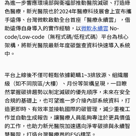
為進一步響應環境部與衛福部推動醫院減碳、打造綠
色醫療，新光醫院也於2024年醫療科技展會上宣布攜
手遠傳、台灣微軟啟動全台首座「醫療永續雲」，借
助遠傳自身導入的實作經驗，以
微軟永續雲
No-
code/Low-code（無程式碼/低程式碼）平台為核心
架構，將新光醫院最新年度碳盤查資料快速導入系統
中。
平台上線後不僅可輕鬆依據範疇1~3排放源、組織層
級（如不同院區/大樓）、月份等架構呈現，一目瞭
然掌握碳排趨勢以制定減碳的優先順序，未來在安全
合規的基礎上，也可望進一步介接內部系統資料，打
造更即時、有效率並接軌國際的碳管理，減少重複工
作並自動生成報告，讓醫療人員能夠專注於更具價值
的工作，也助力新光醫院加速邁向淨零碳排與永續智
慧醫院，打造台灣醫療界的ESG標竿。