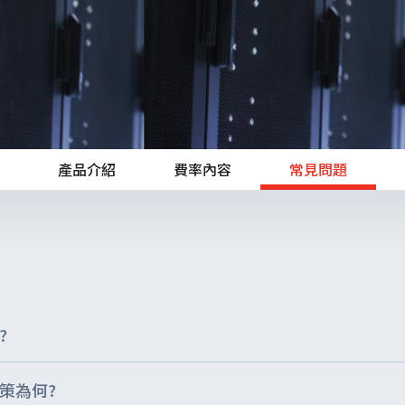
智能辦公與雲端應用開發
聯絡客服
網站地圖
產品介紹
費率內容
常見問題
數位轉型白皮書
智慧醫療型錄索取
?
策為何?
上使用IP，可與遠傳業務連絡。