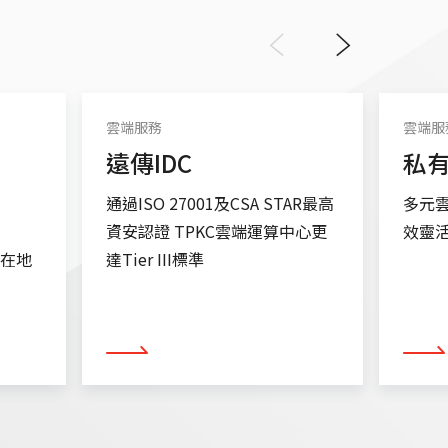
Previous
Next
雲端服務
雲端服
遠傳IDC
私
通過ISO 27001及CSA STAR最高
多元雲
資安認證
TPKC雲端運算中心更
效靈
與在地
達Tier III標準
看更多
看更