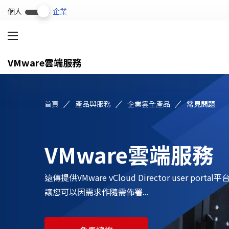
個人
企業
VMware雲端服務
淨零轉型
解決方案
微電網
產品與服務
首頁
產品與服務
企業雲全產品
常見問題
碳管理平台
科技專欄
電動車充電系統
VMware雲端服務
成功案例
能源管理系統 (EMS)
遠傳提供VMware vCloud Director user portal平
幫助中心
讓您可以因需求作隨需佈署...
常用關鍵字
認識遠傳企業服務
企業方案
續約
心守護
企業