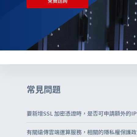
免費諮詢
企業用戶登入
主題企劃
YouTube 影音專區
常見問題
要新增SSL 加密憑證時，是否可申請額外的IP
有關遠傳雲端運算服務，相關的隱私權保護政
申請SSL的憑證是由第三方提供服務、若有需要額外在VM