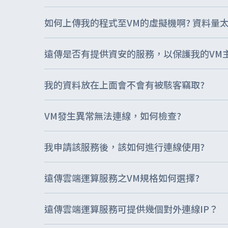
如何上傳我的程式至VM的虛擬機啊? 資料量
新世紀資通股份有限公司(下稱"本公司")，因經營雲端
資料之目的係為行銷、 非公務機關依法定義務所進行個人
遠傳是否有提供資安的服務，以保護我的VM主
法交易業務、旅外國人急難救助、消費者、客戶管理與服務
如果資料太大時，請與貴公司之專屬遠傳業務聯絡，業務會
資料庫管理、資通安全與管理、網路購物及其他電子商務
業務、其他諮詢與顧問服務等。 本公司僅會請您提供之個
我的資料放在上面會不會有被駭客竊取?
遠傳提供客戶在網路安全中一項的保護–資安保全FW+IPS (
關作業等事項) 必要之個人資料，包含但不限載於各項申
禦系統intrusion Prevention System
年月日及其它相關必要資料。 本公司蒐集您之個人資料只
VM發生異常無法連線，如何檢查?
服務的問題。 PS. 定期更新IPS定義碼，運用複雜的演算引擎，保
客戶租用之VM主機本身也是一個OS作業系統所組成，透
中華民國境內地區，供本公司與本公司之委外廠商處理及利
告警信件給予系統管理者。 ※如何申請：透過專屬業務並
利用及刪除您的個人資料。為保障您的個人資料安全，行
我申請該服務後，該如何進行連線使用?
(1)是否確認OS之防火牆設定有作阻擋設定或關閉動作 (2)是否有作Po
本公司作業申請表。相關申請資料提供之方式、處理期限、
3389 Port or Linux 22 Port 作連線確認
存期間等考量，核決是否接受您的申請。 您可以自由選擇
遠傳雲端運算服務之VM規格如何選擇?
(1)每台VM皆有1個Public IP，可透過Internet 進行該連線 
辦或提供您完整的服務。
Private IP 進行連線 PS.若有Port 變更則依變則後內容為主
遠傳雲端運算服務可提供幾個對外連線IP？
目前區分為3種類型，分別為 經濟、進階、專業等3種類型
運算及資料庫應用、如Mail平台