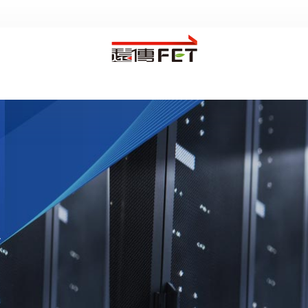
數位轉型
產業應用
AI應用
低碳城市
遠傳智靈
智慧醫療
雲端服務
智慧建築
資安服務
智慧安防
客服信箱
幫助中心
企業用戶登入
台
Microsoft LSP
智慧校園
遠傳顧問服務
智慧製造
企業上雲與管理
5G企業應用
繳費
發票
智慧桿
元大證券
ai寵物
漫