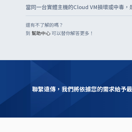
當同一台實體主機的Cloud VM損壞或中毒，
1台Cloud VM (Virtual Machine)基本都是配
+02)。
還有不了解的嗎？
不會！遠傳利用網路設定及虛擬化技術獨立每個客戶在資料
到
幫助中心
可以替你解答更多！
聯繫遠傳，我們將依據您的需求給予