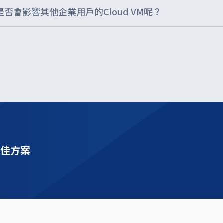
是否會影響其他企業用戶的Cloud VM呢？
發1個公用對外實體IP，申請3個Cloud VM就是給予3個對外實體IP提供連線。如
交換時的識別，所以客戶與客戶之間的VM主機OS異常時，並不會影響其
最佳方案