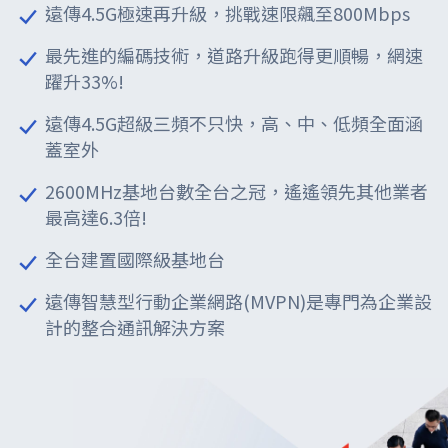
遠傳4.5G極速再升級，挑戰速限飆至800Mbps
方案
最先進的編碼技術，道路升級跑得更順暢，網速
1. 以遠傳 MVPN 行動通訊服務，建構企業群組電話
躍升33%!
網路，達到高效、便利之通訊環境目的，以經濟之
遠傳4.5G超級三頻不只快，高、中、低頻全面涵
群組電信資費， 降低企業語音通訊成本
蓋室外
2. 運用 IP-PBX，兩岸／國際間以 VoIP 網路將企業
2600MHz基地台數全台之冠，遙遙領先其他業者
各據點之內部桌上電話與遠傳行動通訊網路整合；
最高達6.3倍!
島內以 VoIP 網路或 遠傳 E1/ 市話線路 (E1 PRI 或
全台建置國際級基地台
Pots) 整合企業內部通訊，提供企業各式語音服
務，如
遠傳智慧型行動企業網路(MVPN)是專門為企業設
計的整合通訊解決方案
桌機與手機簡碼互撥
多方通話
一碼通（兩岸／全球一碼直撥）
顯示分機碼