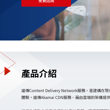
免費諮詢
Security Service
Penetration Test
Vulnerability Assessment
Security Service
Network Security Service
產品介紹
遠傳Content Delivery Network服
體驗。遠傳Akamai CDN服務，藉由雲端的架