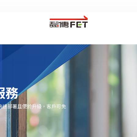
Fixed Line
Cloud Service
Broadband/VPN
FET AWS
Voice
FET Cloud Computing
Data-Circuit
Audio Conference Web Meeting
服務
Network
FET Azure Cloud Service
快速部署且便於升級，客戶可免
FET HD Conference Cloud
Cloud Security Service