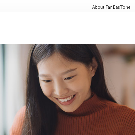
About Far EasTone
IOT
IoT
Connected Scooter
Smart Buildings
Smart Street Lights
Energy Management
Smart Parking
Asset Tracking