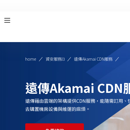
Mobile Service
Product and
Service
VoLTE/VoWiFi
home
資安服務l3
遠傳Akamai CDN服務
Enterprise MVPN
Enterprise WVPN
遠傳Akamai CDN
Data Pool Sharing
遠傳藉由雲端的架構提供CDN服務，能隨需訂用、
Enterprise SMS
去購置機房設備與維運的麻煩。
Messaging Services