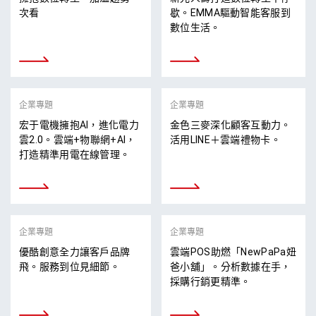
次看
歇。EMMA驅動智能客服到
數位生活。
企業專題
企業專題
宏于電機擁抱AI，進化電力
金色三麥深化顧客互動力。
雲2.0。雲端+物聯網+AI，
活用LINE＋雲端禮物卡。
打造精準用電在線管理。
企業專題
企業專題
優酷創意全力讓客戶品牌
雲端POS助燃「NewPaPa妞
飛。服務到位見細節。
爸小舖」。分析數據在手，
採購行銷更精準。